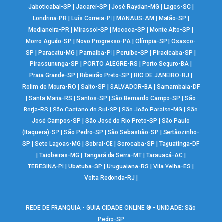
Jaboticabal-SP
|
Jacareí-SP
|
José Raydan-MG
|
Lages-SC
|
Londrina-PR
|
Luís Correia-PI
|
MANAUS-AM
|
Matão-SP
|
Medianeira-PR
|
Mirassol-SP
|
Mococa-SP
|
Monte Alto-SP
|
Morro Agudo-SP
|
Novo Progresso-PA
|
Olímpia-SP
|
Osasco-
SP
|
Paracatu-MG
|
Parnaíba-PI
|
Peruíbe-SP
|
Piracicaba-SP
|
Pirassununga-SP
|
PORTO ALEGRE-RS
|
Porto Seguro-BA
|
Praia Grande-SP
|
Ribeirão Preto-SP
|
RIO DE JANEIRO-RJ
|
Rolim de Moura-RO
|
Salto-SP
|
SALVADOR-BA
|
Samambaia-DF
|
Santa Maria-RS
|
Santos-SP
|
São Bernardo Campo-SP
|
São
Borja-RS
|
São Caetano do Sul-SP
|
São João Paraíso-MG
|
São
José Campos-SP
|
São José do Rio Preto-SP
|
São Paulo
(Itaquera)-SP
|
São Pedro-SP
|
São Sebastião-SP
|
Sertãozinho-
SP
|
Sete Lagoas-MG
|
Sobral-CE
|
Sorocaba-SP
|
Taguatinga-DF
|
Taiobeiras-MG
|
Tangará da Serra-MT
|
Tarauacá-AC
|
TERESINA-PI
|
Ubatuba-SP
|
Uruguaiana-RS
|
Vila Velha-ES
|
Volta Redonda-RJ
|
REDE DE FRANQUIA - GUIA CIDADE ONLINE ® - UNIDADE: São
Pedro-SP