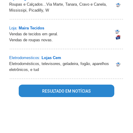
Roupas e Calçados...Via Marte, Tanara, Cravo e Canela,
Mississipi, Picadilly, W
Loja:
Maira Tecidos
Vendas de tecidos em geral.
Vendas de roupas novas.
Eletrodomesticos:
Lojas Cem
Eletrodomésticos, televisores, geladeira, fogão, aparelhos
eletrônicos, e tud
RESULTADO EM NOTÍCIAS
Warning
: mysql_fetch_array() expects parameter 1 to be
resource, array given in
/home/portalguiasaopedro/www/conteudo_resultado_busca.ph
on line
344