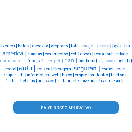
eventos |
hoteis |
deposito |
emprego |
foto |
dança |
|
gws |
lan |
almoço |
america |
bandas |
casamentos |
cnh |
doces |
festa |
publicidade |
dan |
espet |
comunica |
|
|
fotografo |
boutique |
bebida |
segurança |
auto |
seguran |
motel |
museu |
filmagem |
comer |
rede |
roupas |
dj |
|
informatica |
web |
bolos |
empregos |
teatro |
telefone |
festas |
bebidas |
adesivos |
restaurante |
pizzaria |
|
casa |
escola |
BAIXE NOSSO APLICATIVO