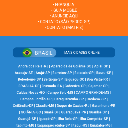
• FRANQUIA
• GUIA MOBILE
• ANUNCIE AQUI
• CONTATO (SÃO PEDRO-SP)
• CONTATO (MATRIZ)
MAIS CIDADES ONLINE
Angra dos Reis-RJ
|
Aparecida de Goiânia-GO
|
Apiaí-SP
|
Aracaju-SE
|
Arujá-SP
|
Barretos-SP
|
Batatais-SP
|
Bauru-SP
|
Bebedouro-SP
|
Bertioga-SP
|
Biguaçu-SC
|
Boa Vista-RR
|
BRASÍLIA-DF
|
Brumado-BA
|
Cabreúva-SP
|
Cajamar-SP
|
Caldas Novas-GO
|
Campo Belo-MG
|
CAMPO GRANDE-MS
|
Campos Jordão-SP
|
Caraguatatuba-SP
|
Cardoso-SP
|
Ceilândia-DF
|
Cláudio-MG
|
Duque de Caxias-RJ
|
Garanhuns-PE
|
GOIÂNIA-GO
|
Guará-DF
|
Guarapuava-PR
|
Guariba-SP
|
Guarujá-SP
|
Iguapé-SP
|
Ilha Bela-SP
|
Ilha Comprida-SP
|
Itabirito-MG
|
Itaquaquecetuba-SP
|
Itaqui-RS
|
Ituiutaba-MG
|