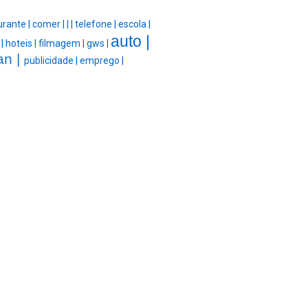
urante |
comer |
|
|
telefone |
escola |
auto |
 |
hoteis |
filmagem |
gws |
an |
publicidade |
emprego |