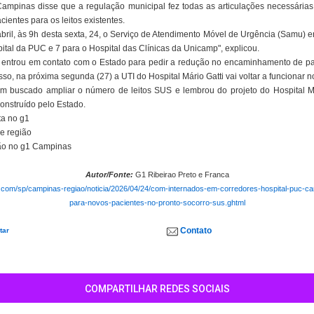
ampinas disse que a regulação municipal fez todas as articulações necessária
entes para os leitos existentes.
 abril, às 9h desta sexta, 24, o Serviço de Atendimento Móvel de Urgência (Samu)
pital da PUC e 7 para o Hospital das Clínicas da Unicamp", explicou.
entrou em contato com o Estado para pedir a redução no encaminhamento de pa
sso, na próxima segunda (27) a UTI do Hospital Mário Gatti vai voltar a funcionar 
em buscado ampliar o número de leitos SUS e lembrou do projeto do Hospital Met
construído pelo Estado.
ta no g1
e região
ião no g1 Campinas
Autor/Fonte:
G1 Ribeirao Preto e Franca
o.com/sp/campinas-regiao/noticia/2026/04/24/com-internados-em-corredores-hospital-puc-ca
para-novos-pacientes-no-pronto-socorro-sus.ghtml
Contato
tar
COMPARTILHAR REDES SOCIAIS