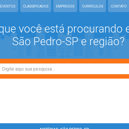
EVENTOS
CLASSIFICADOS
EMPREGOS
CURRÍCULOS
CONTATO
que você está procurando
São Pedro-SP e região?