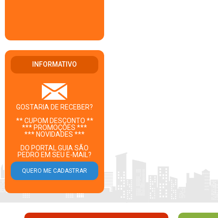
INFORMATIVO
GOSTARIA DE RECEBER?
** CUPOM DESCONTO **
*** PROMOÇÕES ***
*** NOVIDADES ***
DO PORTAL GUIA SÃO
PEDRO EM SEU E-MAIL?