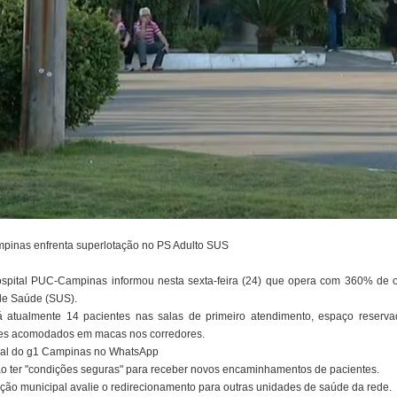
pinas enfrenta superlotação no PS Adulto SUS
ospital PUC-Campinas informou nesta sexta-feira (24) que opera com 360% de
de Saúde (SUS).
 atualmente 14 pacientes nas salas de primeiro atendimento, espaço reserva
ntes acomodados em macas nos corredores.
anal do g1 Campinas no WhatsApp
não ter "condições seguras" para receber novos encaminhamentos de pacientes.
lação municipal avalie o redirecionamento para outras unidades de saúde da rede.