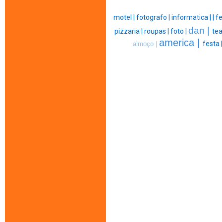
motel |
fotografo |
informatica |
|
fe
dan |
pizzaria |
roupas |
foto |
tea
america |
festa 
almoço |