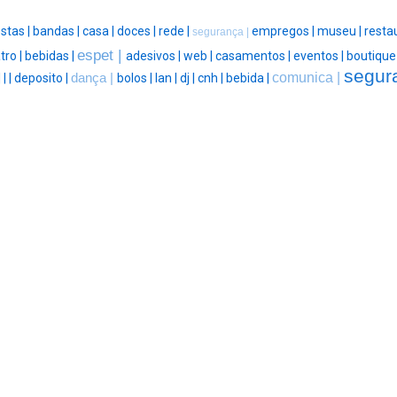
stas |
bandas |
casa |
doces |
rede |
empregos |
museu |
resta
segurança |
espet |
tro |
bebidas |
adesivos |
web |
casamentos |
eventos |
boutique
segur
comunica |
|
|
|
deposito |
dança |
bolos |
lan |
dj |
cnh |
bebida |