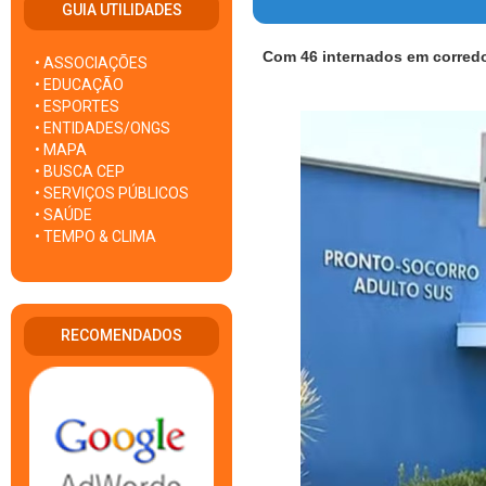
GUIA UTILIDADES
Com 46 internados em corredo
• ASSOCIAÇÕES
• EDUCAÇÃO
• ESPORTES
• ENTIDADES/ONGS
• MAPA
• BUSCA CEP
• SERVIÇOS PÚBLICOS
• SAÚDE
• TEMPO & CLIMA
RECOMENDADOS