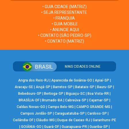
• GUIA CIDADE (MATRIZ)
• SEJA REPRESENTANTE
• FRANQUIA
• GUIA MOBILE
• ANUNCIE AQUI
• CONTATO (SÃO PEDRO-SP)
• CONTATO (MATRIZ)
MAIS CIDADES ONLINE
Angra dos Reis-RJ
|
Aparecida de Goiânia-GO
|
Apiaí-SP
|
Aracaju-SE
|
Arujá-SP
|
Barretos-SP
|
Batatais-SP
|
Bauru-SP
|
Bebedouro-SP
|
Bertioga-SP
|
Biguaçu-SC
|
Boa Vista-RR
|
BRASÍLIA-DF
|
Brumado-BA
|
Cabreúva-SP
|
Cajamar-SP
|
Caldas Novas-GO
|
Campo Belo-MG
|
CAMPO GRANDE-MS
|
Campos Jordão-SP
|
Caraguatatuba-SP
|
Cardoso-SP
|
Ceilândia-DF
|
Cláudio-MG
|
Duque de Caxias-RJ
|
Garanhuns-PE
|
GOIÂNIA-GO
|
Guará-DF
|
Guarapuava-PR
|
Guariba-SP
|