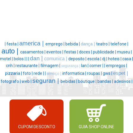
america |
|
festa |
emprego |
bebida |
dança |
teatro |
telefone |
auto |
casamentos |
eventos |
festas |
doces |
publicidade |
museu |
dan |
comunica |
motel |
bolos |
|
|
deposito |
escola |
dj |
hoteis |
casa |
cnh |
restaurante |
filmagem |
lan |
comer |
|
empregos |
segurança |
espet |
pizzaria |
foto |
rede |
|
informatica |
roupas |
gws |
almoço |
seguran |
fotografo |
web |
bebidas |
boutique |
bandas |
adesivos |
CUPOM DESCONTO
GUIA SHOP ONLINE