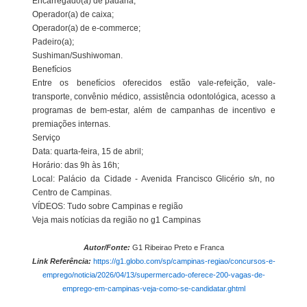
Encarregado(a) de padaria;
Operador(a) de caixa;
Operador(a) de e-commerce;
Padeiro(a);
Sushiman/Sushiwoman.
Benefícios
Entre os benefícios oferecidos estão vale-refeição, vale-
transporte, convênio médico, assistência odontológica, acesso a
programas de bem-estar, além de campanhas de incentivo e
premiações internas.
Serviço
Data: quarta-feira, 15 de abril;
Horário: das 9h às 16h;
Local: Palácio da Cidade - Avenida Francisco Glicério s/n, no
Centro de Campinas.
VÍDEOS: Tudo sobre Campinas e região
Veja mais notícias da região no g1 Campinas
Autor/Fonte:
G1 Ribeirao Preto e Franca
Link Referência:
https://g1.globo.com/sp/campinas-regiao/concursos-e-
emprego/noticia/2026/04/13/supermercado-oferece-200-vagas-de-
emprego-em-campinas-veja-como-se-candidatar.ghtml