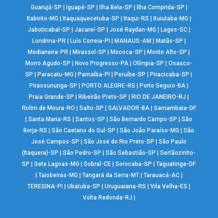
Guarujá-SP
|
Iguapé-SP
|
Ilha Bela-SP
|
Ilha Comprida-SP
|
Itabirito-MG
|
Itaquaquecetuba-SP
|
Itaqui-RS
|
Ituiutaba-MG
|
Jaboticabal-SP
|
Jacareí-SP
|
José Raydan-MG
|
Lages-SC
|
Londrina-PR
|
Luís Correia-PI
|
MANAUS-AM
|
Matão-SP
|
Medianeira-PR
|
Mirassol-SP
|
Mococa-SP
|
Monte Alto-SP
|
Morro Agudo-SP
|
Novo Progresso-PA
|
Olímpia-SP
|
Osasco-
SP
|
Paracatu-MG
|
Parnaíba-PI
|
Peruíbe-SP
|
Piracicaba-SP
|
Pirassununga-SP
|
PORTO ALEGRE-RS
|
Porto Seguro-BA
|
Praia Grande-SP
|
Ribeirão Preto-SP
|
RIO DE JANEIRO-RJ
|
Rolim de Moura-RO
|
Salto-SP
|
SALVADOR-BA
|
Samambaia-DF
|
Santa Maria-RS
|
Santos-SP
|
São Bernardo Campo-SP
|
São
Borja-RS
|
São Caetano do Sul-SP
|
São João Paraíso-MG
|
São
José Campos-SP
|
São José do Rio Preto-SP
|
São Paulo
(Itaquera)-SP
|
São Pedro-SP
|
São Sebastião-SP
|
Sertãozinho-
SP
|
Sete Lagoas-MG
|
Sobral-CE
|
Sorocaba-SP
|
Taguatinga-DF
|
Taiobeiras-MG
|
Tangará da Serra-MT
|
Tarauacá-AC
|
TERESINA-PI
|
Ubatuba-SP
|
Uruguaiana-RS
|
Vila Velha-ES
|
Volta Redonda-RJ
|