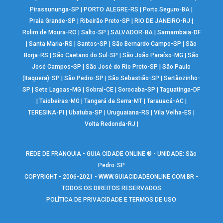
Pirassununga-SP
|
PORTO ALEGRE-RS
|
Porto Seguro-BA
|
Praia Grande-SP
|
Ribeirão Preto-SP
|
RIO DE JANEIRO-RJ
|
Rolim de Moura-RO
|
Salto-SP
|
SALVADOR-BA
|
Samambaia-DF
|
Santa Maria-RS
|
Santos-SP
|
São Bernardo Campo-SP
|
São
Borja-RS
|
São Caetano do Sul-SP
|
São João Paraíso-MG
|
São
José Campos-SP
|
São José do Rio Preto-SP
|
São Paulo
(Itaquera)-SP
|
São Pedro-SP
|
São Sebastião-SP
|
Sertãozinho-
SP
|
Sete Lagoas-MG
|
Sobral-CE
|
Sorocaba-SP
|
Taguatinga-DF
|
Taiobeiras-MG
|
Tangará da Serra-MT
|
Tarauacá-AC
|
TERESINA-PI
|
Ubatuba-SP
|
Uruguaiana-RS
|
Vila Velha-ES
|
Volta Redonda-RJ
|
REDE DE FRANQUIA - GUIA CIDADE ONLINE ® - UNIDADE: São
Pedro-SP
COPYRIGHT • 2006-2021 -
WWW.GUIACIDADEONLINE.COM.BR
-
TODOS OS DIREITOS RESERVADOS
POLÍTICA DE PRIVACIDADE E TERMOS DE USO