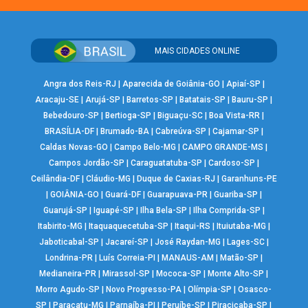
MAIS CIDADES ONLINE
Angra dos Reis-RJ
|
Aparecida de Goiânia-GO
|
Apiaí-SP
|
Aracaju-SE
|
Arujá-SP
|
Barretos-SP
|
Batatais-SP
|
Bauru-SP
|
Bebedouro-SP
|
Bertioga-SP
|
Biguaçu-SC
|
Boa Vista-RR
|
BRASÍLIA-DF
|
Brumado-BA
|
Cabreúva-SP
|
Cajamar-SP
|
Caldas Novas-GO
|
Campo Belo-MG
|
CAMPO GRANDE-MS
|
Campos Jordão-SP
|
Caraguatatuba-SP
|
Cardoso-SP
|
Ceilândia-DF
|
Cláudio-MG
|
Duque de Caxias-RJ
|
Garanhuns-PE
|
GOIÂNIA-GO
|
Guará-DF
|
Guarapuava-PR
|
Guariba-SP
|
Guarujá-SP
|
Iguapé-SP
|
Ilha Bela-SP
|
Ilha Comprida-SP
|
Itabirito-MG
|
Itaquaquecetuba-SP
|
Itaqui-RS
|
Ituiutaba-MG
|
Jaboticabal-SP
|
Jacareí-SP
|
José Raydan-MG
|
Lages-SC
|
Londrina-PR
|
Luís Correia-PI
|
MANAUS-AM
|
Matão-SP
|
Medianeira-PR
|
Mirassol-SP
|
Mococa-SP
|
Monte Alto-SP
|
Morro Agudo-SP
|
Novo Progresso-PA
|
Olímpia-SP
|
Osasco-
SP
|
Paracatu-MG
|
Parnaíba-PI
|
Peruíbe-SP
|
Piracicaba-SP
|