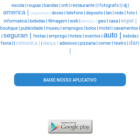
escola |
roupas |
bandas |
cnh |
restaurante |
|
fotografo |
|
dj |
america |
doces |
telefone |
deposito |
lan |
rede |
foto |
segurança |
espet |
informatica |
bebidas |
filmagem |
web |
gws |
casa |
almoço |
boutique |
publicidade |
museu |
empregos |
bolos |
motel |
casamentos |
auto |
seguran |
|
festas |
emprego |
hoteis |
eventos |
bebida |
dan
comunica |
festa |
|
|
dança |
adesivos |
pizzaria |
comer |
teatro |
|
BAIXE NOSSO APLICATIVO