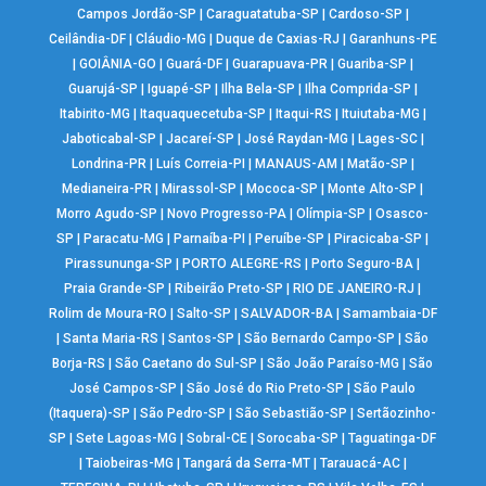
Campos Jordão-SP
|
Caraguatatuba-SP
|
Cardoso-SP
|
Ceilândia-DF
|
Cláudio-MG
|
Duque de Caxias-RJ
|
Garanhuns-PE
|
GOIÂNIA-GO
|
Guará-DF
|
Guarapuava-PR
|
Guariba-SP
|
Guarujá-SP
|
Iguapé-SP
|
Ilha Bela-SP
|
Ilha Comprida-SP
|
Itabirito-MG
|
Itaquaquecetuba-SP
|
Itaqui-RS
|
Ituiutaba-MG
|
Jaboticabal-SP
|
Jacareí-SP
|
José Raydan-MG
|
Lages-SC
|
Londrina-PR
|
Luís Correia-PI
|
MANAUS-AM
|
Matão-SP
|
Medianeira-PR
|
Mirassol-SP
|
Mococa-SP
|
Monte Alto-SP
|
Morro Agudo-SP
|
Novo Progresso-PA
|
Olímpia-SP
|
Osasco-
SP
|
Paracatu-MG
|
Parnaíba-PI
|
Peruíbe-SP
|
Piracicaba-SP
|
Pirassununga-SP
|
PORTO ALEGRE-RS
|
Porto Seguro-BA
|
Praia Grande-SP
|
Ribeirão Preto-SP
|
RIO DE JANEIRO-RJ
|
Rolim de Moura-RO
|
Salto-SP
|
SALVADOR-BA
|
Samambaia-DF
|
Santa Maria-RS
|
Santos-SP
|
São Bernardo Campo-SP
|
São
Borja-RS
|
São Caetano do Sul-SP
|
São João Paraíso-MG
|
São
José Campos-SP
|
São José do Rio Preto-SP
|
São Paulo
(Itaquera)-SP
|
São Pedro-SP
|
São Sebastião-SP
|
Sertãozinho-
SP
|
Sete Lagoas-MG
|
Sobral-CE
|
Sorocaba-SP
|
Taguatinga-DF
|
Taiobeiras-MG
|
Tangará da Serra-MT
|
Tarauacá-AC
|