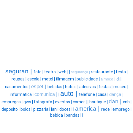
seguran |
foto |
teatro |
web |
|
restaurante |
festa |
segurança |
roupas |
escola |
motel |
filmagem |
publicidade |
dj |
almoço |
espet |
casamentos |
bebidas |
hoteis |
adesivos |
festas |
museu |
auto |
comunica |
informatica |
|
telefone |
casa |
dança |
dan |
empregos |
gws |
fotografo |
eventos |
comer |
|
boutique |
cnh |
america |
deposito |
bolos |
pizzaria |
lan |
doces |
|
rede |
emprego |
bebida |
bandas |
|