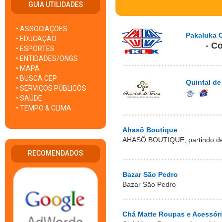
GUIA UTILIDADES
• ASSOCIAÇÕES
Pakaluka 
• EDUCAÇÃO
- C
• ESPORTES
• ENTIDADES/ONGS
• MAPA
• BUSCA CEP
Quintal de
• SERVIÇOS PÚBLICOS
• SAÚDE
• TEMPO & CLIMA
Ahasô Boutique
AHASÔ BOUTIQUE, partindo de 
RECOMENDADOS
Bazar São Pedro
Bazar São Pedro
Chá Matte Roupas e Acessór