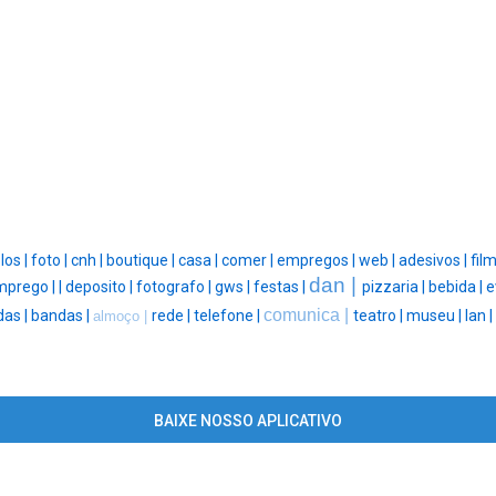
los |
foto |
cnh |
boutique |
casa |
comer |
empregos |
web |
adesivos |
fil
dan |
mprego |
|
deposito |
fotografo |
gws |
festas |
pizzaria |
bebida |
e
comunica |
das |
bandas |
rede |
telefone |
teatro |
museu |
lan |
almoço |
BAIXE NOSSO APLICATIVO