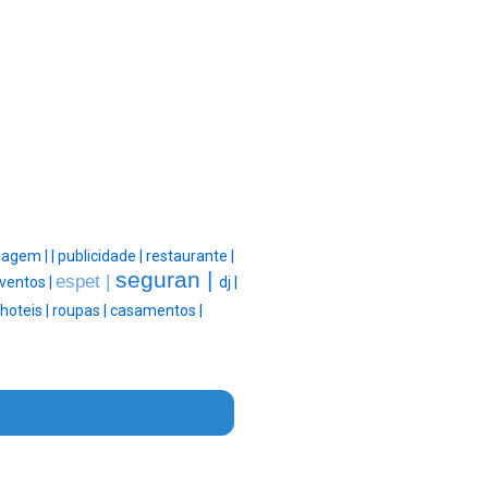
magem |
|
publicidade |
restaurante |
seguran |
espet |
ventos |
dj |
hoteis |
roupas |
casamentos |