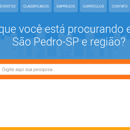
EVENTOS
CLASSIFICADOS
EMPREGOS
CURRÍCULOS
CONTATO
que você está procurando
São Pedro-SP e região?