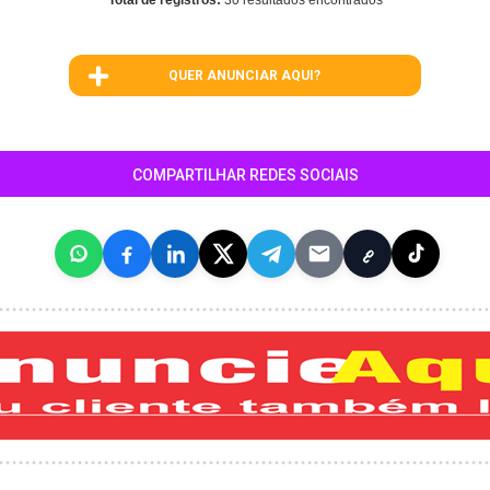
Total de registros:
30 resultados encontrados
QUER ANUNCIAR AQUI?
COMPARTILHAR REDES SOCIAIS