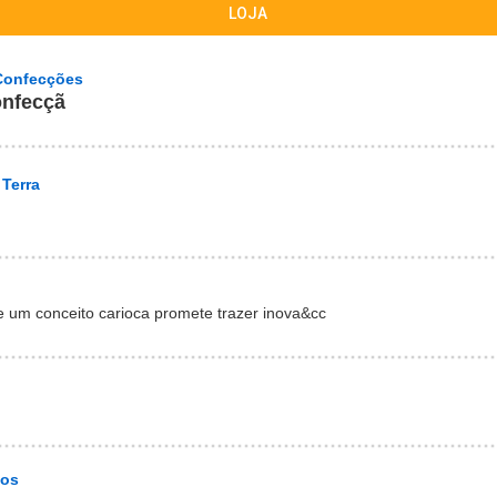
LOJA
Confecções
onfecçã
 Terra
um conceito carioca promete trazer inova&cc
ios