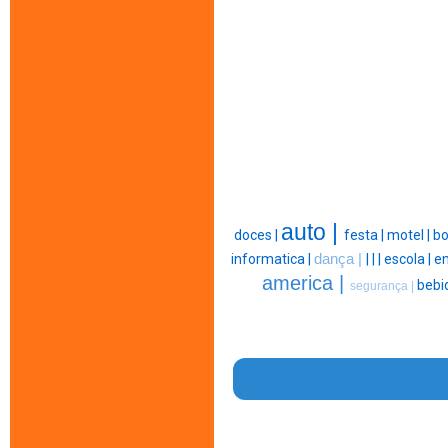
auto |
doces |
festa |
motel |
bo
informatica |
dança |
|
|
|
escola |
e
america |
bebi
segurança |