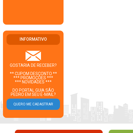
INFORMATIVO
GOSTARIA DE RECEBER?
** CUPOM DESCONTO **
*** PROMOÇÕES ***
*** NOVIDADES ***
DO PORTAL GUIA SÃO
PEDRO EM SEU E-MAIL?