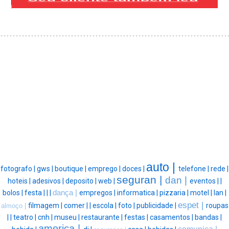
auto |
fotografo |
gws |
boutique |
emprego |
doces |
telefone |
rede |
seguran |
dan |
hoteis |
adesivos |
deposito |
web |
eventos |
|
bolos |
festa |
|
|
dança |
empregos |
informatica |
pizzaria |
motel |
lan |
espet |
filmagem |
comer |
|
escola |
foto |
publicidade |
roupas
almoço |
|
|
teatro |
cnh |
museu |
restaurante |
festas |
casamentos |
bandas |
america |