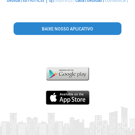
comunica |
bebida |
dj |
casa |
bebidas |
segurança |
BAIXE NOSSO APLICATIVO