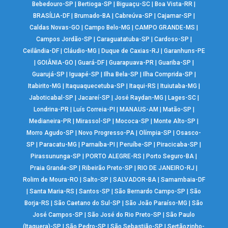
Bebedouro-SP
|
Bertioga-SP
|
Biguaçu-SC
|
Boa Vista-RR
|
BRASÍLIA-DF
|
Brumado-BA
|
Cabreúva-SP
|
Cajamar-SP
|
Caldas Novas-GO
|
Campo Belo-MG
|
CAMPO GRANDE-MS
|
Campos Jordão-SP
|
Caraguatatuba-SP
|
Cardoso-SP
|
Ceilândia-DF
|
Cláudio-MG
|
Duque de Caxias-RJ
|
Garanhuns-PE
|
GOIÂNIA-GO
|
Guará-DF
|
Guarapuava-PR
|
Guariba-SP
|
Guarujá-SP
|
Iguapé-SP
|
Ilha Bela-SP
|
Ilha Comprida-SP
|
Itabirito-MG
|
Itaquaquecetuba-SP
|
Itaqui-RS
|
Ituiutaba-MG
|
Jaboticabal-SP
|
Jacareí-SP
|
José Raydan-MG
|
Lages-SC
|
Londrina-PR
|
Luís Correia-PI
|
MANAUS-AM
|
Matão-SP
|
Medianeira-PR
|
Mirassol-SP
|
Mococa-SP
|
Monte Alto-SP
|
Morro Agudo-SP
|
Novo Progresso-PA
|
Olímpia-SP
|
Osasco-
SP
|
Paracatu-MG
|
Parnaíba-PI
|
Peruíbe-SP
|
Piracicaba-SP
|
Pirassununga-SP
|
PORTO ALEGRE-RS
|
Porto Seguro-BA
|
Praia Grande-SP
|
Ribeirão Preto-SP
|
RIO DE JANEIRO-RJ
|
Rolim de Moura-RO
|
Salto-SP
|
SALVADOR-BA
|
Samambaia-DF
|
Santa Maria-RS
|
Santos-SP
|
São Bernardo Campo-SP
|
São
Borja-RS
|
São Caetano do Sul-SP
|
São João Paraíso-MG
|
São
José Campos-SP
|
São José do Rio Preto-SP
|
São Paulo
(Itaquera)-SP
|
São Pedro-SP
|
São Sebastião-SP
|
Sertãozinho-