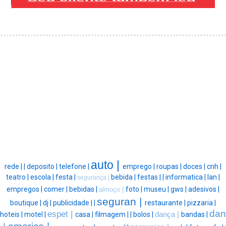
auto |
rede |
|
deposito |
telefone |
emprego |
roupas |
doces |
cnh |
teatro |
escola |
festa |
bebida |
festas |
|
informatica |
lan |
segurança |
empregos |
comer |
bebidas |
foto |
museu |
gws |
adesivos |
almoço |
seguran |
boutique |
dj |
publicidade |
|
restaurante |
pizzaria |
dan
espet |
hoteis |
motel |
casa |
filmagem |
|
bolos |
dança |
bandas |