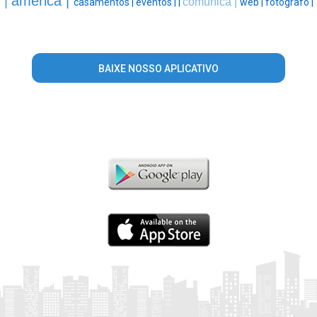
america |
|
comunica |
casamentos |
eventos |
|
web |
fotografo |
BAIXE NOSSO APLICATIVO