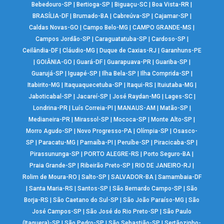
Bebedouro-SP
|
Bertioga-SP
|
Biguaçu-SC
|
Boa Vista-RR
|
BRASÍLIA-DF
|
Brumado-BA
|
Cabreúva-SP
|
Cajamar-SP
|
Caldas Novas-GO
|
Campo Belo-MG
|
CAMPO GRANDE-MS
|
Campos Jordão-SP
|
Caraguatatuba-SP
|
Cardoso-SP
|
Ceilândia-DF
|
Cláudio-MG
|
Duque de Caxias-RJ
|
Garanhuns-PE
|
GOIÂNIA-GO
|
Guará-DF
|
Guarapuava-PR
|
Guariba-SP
|
Guarujá-SP
|
Iguapé-SP
|
Ilha Bela-SP
|
Ilha Comprida-SP
|
Itabirito-MG
|
Itaquaquecetuba-SP
|
Itaqui-RS
|
Ituiutaba-MG
|
Jaboticabal-SP
|
Jacareí-SP
|
José Raydan-MG
|
Lages-SC
|
Londrina-PR
|
Luís Correia-PI
|
MANAUS-AM
|
Matão-SP
|
Medianeira-PR
|
Mirassol-SP
|
Mococa-SP
|
Monte Alto-SP
|
Morro Agudo-SP
|
Novo Progresso-PA
|
Olímpia-SP
|
Osasco-
SP
|
Paracatu-MG
|
Parnaíba-PI
|
Peruíbe-SP
|
Piracicaba-SP
|
Pirassununga-SP
|
PORTO ALEGRE-RS
|
Porto Seguro-BA
|
Praia Grande-SP
|
Ribeirão Preto-SP
|
RIO DE JANEIRO-RJ
|
Rolim de Moura-RO
|
Salto-SP
|
SALVADOR-BA
|
Samambaia-DF
|
Santa Maria-RS
|
Santos-SP
|
São Bernardo Campo-SP
|
São
Borja-RS
|
São Caetano do Sul-SP
|
São João Paraíso-MG
|
São
José Campos-SP
|
São José do Rio Preto-SP
|
São Paulo
(Itaquera)-SP
|
São Pedro-SP
|
São Sebastião-SP
|
Sertãozinho-