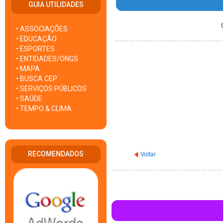
GUIA UTILIDADES
C
• ASSOCIAÇÕES
• EDUCAÇÃO
• ESPORTES
• ENTIDADES/ONGS
• MAPA
• BUSCA CEP
• SERVIÇOS PÚBLICOS
• SAÚDE
• TEMPO & CLIMA
RECOMENDADOS
Voltar