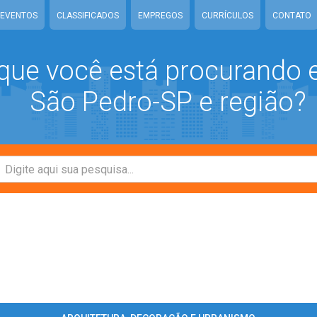
EVENTOS
CLASSIFICADOS
EMPREGOS
CURRÍCULOS
CONTATO
que você está procurando
São Pedro-SP e região?