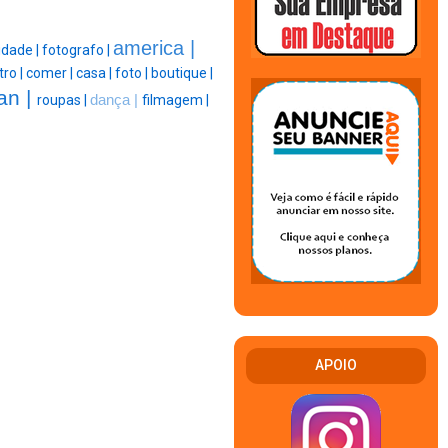
america |
idade |
fotografo |
tro |
comer |
casa |
foto |
boutique |
an |
roupas |
dança |
filmagem |
APOIO