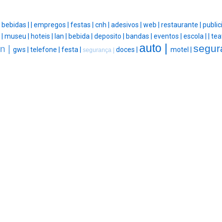
|
bebidas |
|
empregos |
festas |
cnh |
adesivos |
web |
restaurante |
public
 |
museu |
hoteis |
lan |
bebida |
deposito |
bandas |
eventos |
escola |
|
tea
auto |
segur
n |
gws |
telefone |
festa |
doces |
motel |
segurança |