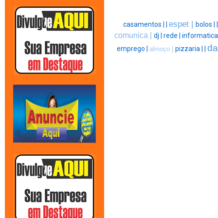
espet |
casamentos |
|
bolos |
comunica |
dj |
rede |
informatica
da
emprego |
pizzaria |
|
almoço |