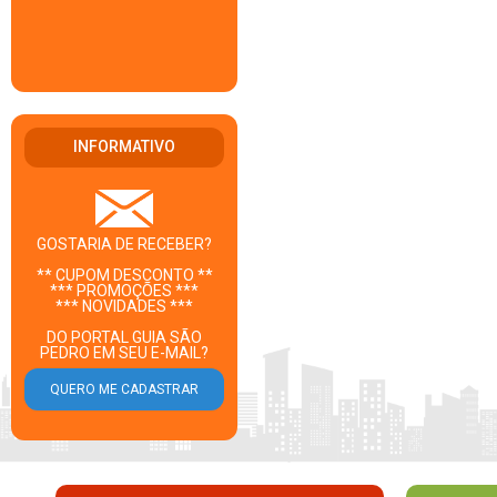
INFORMATIVO
GOSTARIA DE RECEBER?
** CUPOM DESCONTO **
*** PROMOÇÕES ***
*** NOVIDADES ***
DO PORTAL GUIA SÃO
PEDRO EM SEU E-MAIL?