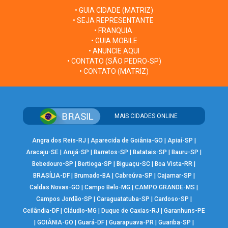
• GUIA CIDADE (MATRIZ)
• SEJA REPRESENTANTE
• FRANQUIA
• GUIA MOBILE
• ANUNCIE AQUI
• CONTATO (SÃO PEDRO-SP)
• CONTATO (MATRIZ)
MAIS CIDADES ONLINE
Angra dos Reis-RJ
|
Aparecida de Goiânia-GO
|
Apiaí-SP
|
Aracaju-SE
|
Arujá-SP
|
Barretos-SP
|
Batatais-SP
|
Bauru-SP
|
Bebedouro-SP
|
Bertioga-SP
|
Biguaçu-SC
|
Boa Vista-RR
|
BRASÍLIA-DF
|
Brumado-BA
|
Cabreúva-SP
|
Cajamar-SP
|
Caldas Novas-GO
|
Campo Belo-MG
|
CAMPO GRANDE-MS
|
Campos Jordão-SP
|
Caraguatatuba-SP
|
Cardoso-SP
|
Ceilândia-DF
|
Cláudio-MG
|
Duque de Caxias-RJ
|
Garanhuns-PE
|
GOIÂNIA-GO
|
Guará-DF
|
Guarapuava-PR
|
Guariba-SP
|