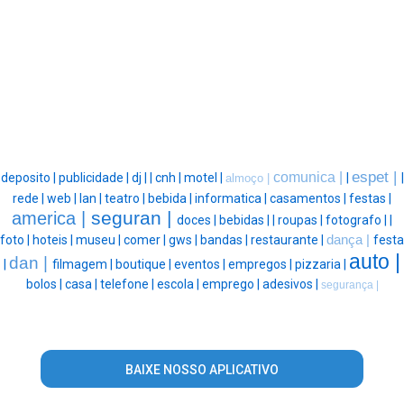
espet |
comunica |
deposito |
publicidade |
dj |
|
cnh |
motel |
|
|
almoço |
rede |
web |
lan |
teatro |
bebida |
informatica |
casamentos |
festas |
seguran |
america |
doces |
bebidas |
|
roupas |
fotografo |
|
foto |
hoteis |
museu |
comer |
gws |
bandas |
restaurante |
dança |
festa
auto |
dan |
|
filmagem |
boutique |
eventos |
empregos |
pizzaria |
bolos |
casa |
telefone |
escola |
emprego |
adesivos |
segurança |
BAIXE NOSSO APLICATIVO