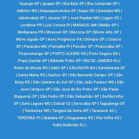
Guarujá-SP
|
Iguapé-SP
|
Ilha Bela-SP
|
Ilha Comprida-SP
|
Itabirito-MG
|
Itaquaquecetuba-SP
|
Itaqui-RS
|
Ituiutaba-MG
|
Jaboticabal-SP
|
Jacareí-SP
|
José Raydan-MG
|
Lages-SC
|
Londrina-PR
|
Luís Correia-PI
|
MANAUS-AM
|
Matão-SP
|
Medianeira-PR
|
Mirassol-SP
|
Mococa-SP
|
Monte Alto-SP
|
Morro Agudo-SP
|
Novo Progresso-PA
|
Olímpia-SP
|
Osasco-
SP
|
Paracatu-MG
|
Parnaíba-PI
|
Peruíbe-SP
|
Piracicaba-SP
|
Pirassununga-SP
|
PORTO ALEGRE-RS
|
Porto Seguro-BA
|
Praia Grande-SP
|
Ribeirão Preto-SP
|
RIO DE JANEIRO-RJ
|
Rolim de Moura-RO
|
Salto-SP
|
SALVADOR-BA
|
Samambaia-DF
|
Santa Maria-RS
|
Santos-SP
|
São Bernardo Campo-SP
|
São
Borja-RS
|
São Caetano do Sul-SP
|
São João Paraíso-MG
|
São
José Campos-SP
|
São José do Rio Preto-SP
|
São Paulo
(Itaquera)-SP
|
São Pedro-SP
|
São Sebastião-SP
|
Sertãozinho-
SP
|
Sete Lagoas-MG
|
Sobral-CE
|
Sorocaba-SP
|
Taguatinga-DF
|
Taiobeiras-MG
|
Tangará da Serra-MT
|
Tarauacá-AC
|
TERESINA-PI
|
Ubatuba-SP
|
Uruguaiana-RS
|
Vila Velha-ES
|
Volta Redonda-RJ
|