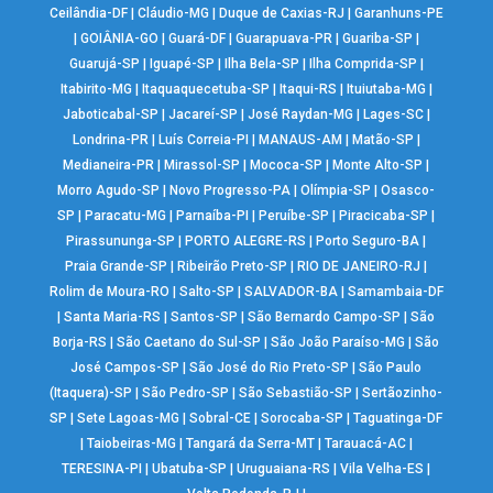
Ceilândia-DF
|
Cláudio-MG
|
Duque de Caxias-RJ
|
Garanhuns-PE
|
GOIÂNIA-GO
|
Guará-DF
|
Guarapuava-PR
|
Guariba-SP
|
Guarujá-SP
|
Iguapé-SP
|
Ilha Bela-SP
|
Ilha Comprida-SP
|
Itabirito-MG
|
Itaquaquecetuba-SP
|
Itaqui-RS
|
Ituiutaba-MG
|
Jaboticabal-SP
|
Jacareí-SP
|
José Raydan-MG
|
Lages-SC
|
Londrina-PR
|
Luís Correia-PI
|
MANAUS-AM
|
Matão-SP
|
Medianeira-PR
|
Mirassol-SP
|
Mococa-SP
|
Monte Alto-SP
|
Morro Agudo-SP
|
Novo Progresso-PA
|
Olímpia-SP
|
Osasco-
SP
|
Paracatu-MG
|
Parnaíba-PI
|
Peruíbe-SP
|
Piracicaba-SP
|
Pirassununga-SP
|
PORTO ALEGRE-RS
|
Porto Seguro-BA
|
Praia Grande-SP
|
Ribeirão Preto-SP
|
RIO DE JANEIRO-RJ
|
Rolim de Moura-RO
|
Salto-SP
|
SALVADOR-BA
|
Samambaia-DF
|
Santa Maria-RS
|
Santos-SP
|
São Bernardo Campo-SP
|
São
Borja-RS
|
São Caetano do Sul-SP
|
São João Paraíso-MG
|
São
José Campos-SP
|
São José do Rio Preto-SP
|
São Paulo
(Itaquera)-SP
|
São Pedro-SP
|
São Sebastião-SP
|
Sertãozinho-
SP
|
Sete Lagoas-MG
|
Sobral-CE
|
Sorocaba-SP
|
Taguatinga-DF
|
Taiobeiras-MG
|
Tangará da Serra-MT
|
Tarauacá-AC
|
TERESINA-PI
|
Ubatuba-SP
|
Uruguaiana-RS
|
Vila Velha-ES
|