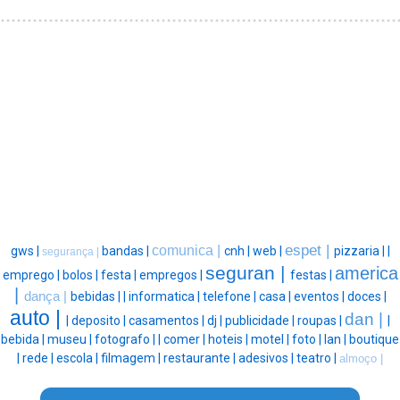
espet |
comunica |
gws |
bandas |
cnh |
web |
pizzaria |
|
segurança |
seguran |
america
emprego |
bolos |
festa |
empregos |
festas |
|
dança |
bebidas |
|
informatica |
telefone |
casa |
eventos |
doces |
auto |
dan |
|
deposito |
casamentos |
dj |
publicidade |
roupas |
|
bebida |
museu |
fotografo |
|
comer |
hoteis |
motel |
foto |
lan |
boutique
|
rede |
escola |
filmagem |
restaurante |
adesivos |
teatro |
almoço |