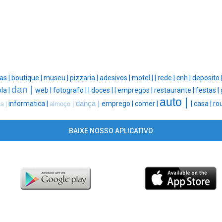
as |
boutique |
museu |
pizzaria |
adesivos |
motel |
|
rede |
cnh |
deposito 
dan |
la |
web |
fotografo |
|
doces |
|
empregos |
restaurante |
festas |
auto |
informatica |
dança |
emprego |
comer |
|
casa |
ro
almoço |
a |
BAIXE NOSSO APLICATIVO