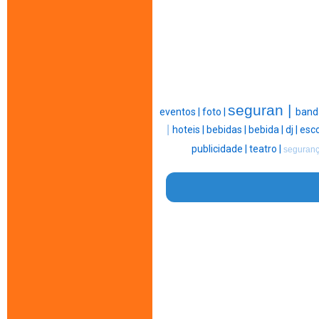
seguran |
eventos |
foto |
band
|
hoteis |
bebidas |
bebida |
dj |
esco
publicidade |
teatro |
seguranç