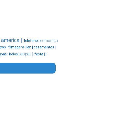
america |
comunica
|
telefone |
gws |
filmagem |
lan |
casamentos |
espet |
upas |
bolos |
festa |
|