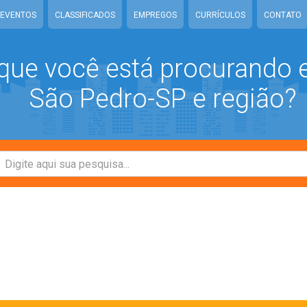
EVENTOS
CLASSIFICADOS
EMPREGOS
CURRÍCULOS
CONTATO
que você está procurando
São Pedro-SP e região?