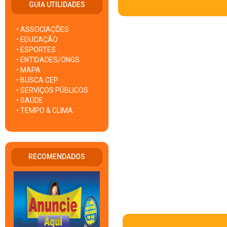
GUIA UTILIDADES
• ASSOCIAÇÕES
• EDUCAÇÃO
• ESPORTES
• ENTIDADES/ONGS
• MAPA
• BUSCA CEP
• SERVIÇOS PÚBLICOS
• SAÚDE
• TEMPO & CLIMA
RECOMENDADOS