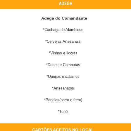
ADEGA
Adega do Comandante
*Cachaça de Alambique
*Cervejas Artesanais
*Vinhos e licores
*Doces e Compotas
*Queijos e salames
*Artesanatos
*Panelas(barro e ferro)
*Tonél
CARTÕES ACEITOS NO LOCAL