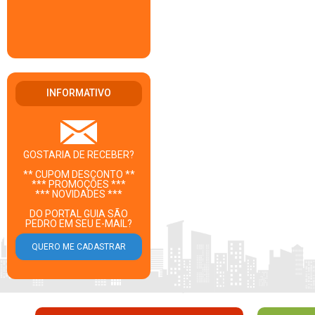
INFORMATIVO
GOSTARIA DE RECEBER?
** CUPOM DESCONTO **
*** PROMOÇÕES ***
*** NOVIDADES ***
DO PORTAL GUIA SÃO
PEDRO EM SEU E-MAIL?