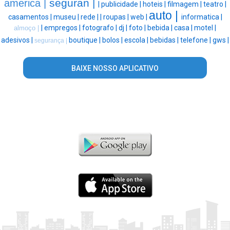
seguran |
america |
|
publicidade |
hoteis |
filmagem |
teatro |
auto |
casamentos |
museu |
rede |
|
roupas |
web |
informatica |
|
empregos |
fotografo |
dj |
foto |
bebida |
casa |
motel |
almoço |
adesivos |
boutique |
bolos |
escola |
bebidas |
telefone |
gws |
segurança |
BAIXE NOSSO APLICATIVO