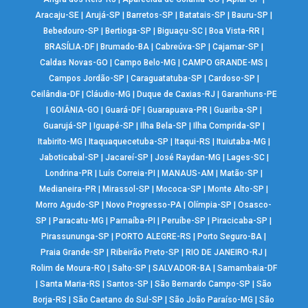
Aracaju-SE
|
Arujá-SP
|
Barretos-SP
|
Batatais-SP
|
Bauru-SP
|
Bebedouro-SP
|
Bertioga-SP
|
Biguaçu-SC
|
Boa Vista-RR
|
BRASÍLIA-DF
|
Brumado-BA
|
Cabreúva-SP
|
Cajamar-SP
|
Caldas Novas-GO
|
Campo Belo-MG
|
CAMPO GRANDE-MS
|
Campos Jordão-SP
|
Caraguatatuba-SP
|
Cardoso-SP
|
Ceilândia-DF
|
Cláudio-MG
|
Duque de Caxias-RJ
|
Garanhuns-PE
|
GOIÂNIA-GO
|
Guará-DF
|
Guarapuava-PR
|
Guariba-SP
|
Guarujá-SP
|
Iguapé-SP
|
Ilha Bela-SP
|
Ilha Comprida-SP
|
Itabirito-MG
|
Itaquaquecetuba-SP
|
Itaqui-RS
|
Ituiutaba-MG
|
Jaboticabal-SP
|
Jacareí-SP
|
José Raydan-MG
|
Lages-SC
|
Londrina-PR
|
Luís Correia-PI
|
MANAUS-AM
|
Matão-SP
|
Medianeira-PR
|
Mirassol-SP
|
Mococa-SP
|
Monte Alto-SP
|
Morro Agudo-SP
|
Novo Progresso-PA
|
Olímpia-SP
|
Osasco-
SP
|
Paracatu-MG
|
Parnaíba-PI
|
Peruíbe-SP
|
Piracicaba-SP
|
Pirassununga-SP
|
PORTO ALEGRE-RS
|
Porto Seguro-BA
|
Praia Grande-SP
|
Ribeirão Preto-SP
|
RIO DE JANEIRO-RJ
|
Rolim de Moura-RO
|
Salto-SP
|
SALVADOR-BA
|
Samambaia-DF
|
Santa Maria-RS
|
Santos-SP
|
São Bernardo Campo-SP
|
São
Borja-RS
|
São Caetano do Sul-SP
|
São João Paraíso-MG
|
São