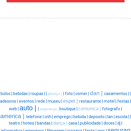
dan |
bolos |
bebidas |
roupas |
|
|
foto |
comer |
casamentos |
|
almoço |
espet |
adesivos |
eventos |
rede |
museu |
restaurante |
motel |
festas |
auto |
comunica |
web |
|
boutique |
fotografo |
segurança |
america |
telefone |
cnh |
emprego |
bebida |
deposito |
lan |
escola |
|
teatro |
hoteis |
bandas |
dança |
casa |
publicidade |
doces |
dj |
seguran
informatica |
empregos |
filmagem |
pizzaria |
festa |
gws |