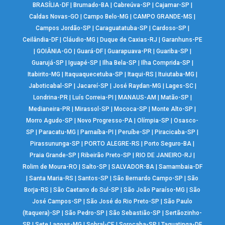
BRASÍLIA-DF
|
Brumado-BA
|
Cabreúva-SP
|
Cajamar-SP
|
Caldas Novas-GO
|
Campo Belo-MG
|
CAMPO GRANDE-MS
|
Campos Jordão-SP
|
Caraguatatuba-SP
|
Cardoso-SP
|
Ceilândia-DF
|
Cláudio-MG
|
Duque de Caxias-RJ
|
Garanhuns-PE
|
GOIÂNIA-GO
|
Guará-DF
|
Guarapuava-PR
|
Guariba-SP
|
Guarujá-SP
|
Iguapé-SP
|
Ilha Bela-SP
|
Ilha Comprida-SP
|
Itabirito-MG
|
Itaquaquecetuba-SP
|
Itaqui-RS
|
Ituiutaba-MG
|
Jaboticabal-SP
|
Jacareí-SP
|
José Raydan-MG
|
Lages-SC
|
Londrina-PR
|
Luís Correia-PI
|
MANAUS-AM
|
Matão-SP
|
Medianeira-PR
|
Mirassol-SP
|
Mococa-SP
|
Monte Alto-SP
|
Morro Agudo-SP
|
Novo Progresso-PA
|
Olímpia-SP
|
Osasco-
SP
|
Paracatu-MG
|
Parnaíba-PI
|
Peruíbe-SP
|
Piracicaba-SP
|
Pirassununga-SP
|
PORTO ALEGRE-RS
|
Porto Seguro-BA
|
Praia Grande-SP
|
Ribeirão Preto-SP
|
RIO DE JANEIRO-RJ
|
Rolim de Moura-RO
|
Salto-SP
|
SALVADOR-BA
|
Samambaia-DF
|
Santa Maria-RS
|
Santos-SP
|
São Bernardo Campo-SP
|
São
Borja-RS
|
São Caetano do Sul-SP
|
São João Paraíso-MG
|
São
José Campos-SP
|
São José do Rio Preto-SP
|
São Paulo
(Itaquera)-SP
|
São Pedro-SP
|
São Sebastião-SP
|
Sertãozinho-
SP
|
Sete Lagoas-MG
|
Sobral-CE
|
Sorocaba-SP
|
Taguatinga-DF