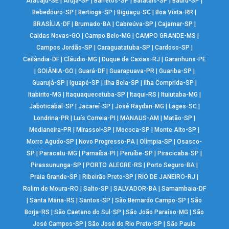
Aracaju-SE
|
Arujá-SP
|
Barretos-SP
|
Batatais-SP
|
Bauru-SP
|
Bebedouro-SP
|
Bertioga-SP
|
Biguaçu-SC
|
Boa Vista-RR
|
BRASÍLIA-DF
|
Brumado-BA
|
Cabreúva-SP
|
Cajamar-SP
|
Caldas Novas-GO
|
Campo Belo-MG
|
CAMPO GRANDE-MS
|
Campos Jordão-SP
|
Caraguatatuba-SP
|
Cardoso-SP
|
Ceilândia-DF
|
Cláudio-MG
|
Duque de Caxias-RJ
|
Garanhuns-PE
|
GOIÂNIA-GO
|
Guará-DF
|
Guarapuava-PR
|
Guariba-SP
|
Guarujá-SP
|
Iguapé-SP
|
Ilha Bela-SP
|
Ilha Comprida-SP
|
Itabirito-MG
|
Itaquaquecetuba-SP
|
Itaqui-RS
|
Ituiutaba-MG
|
Jaboticabal-SP
|
Jacareí-SP
|
José Raydan-MG
|
Lages-SC
|
Londrina-PR
|
Luís Correia-PI
|
MANAUS-AM
|
Matão-SP
|
Medianeira-PR
|
Mirassol-SP
|
Mococa-SP
|
Monte Alto-SP
|
Morro Agudo-SP
|
Novo Progresso-PA
|
Olímpia-SP
|
Osasco-
SP
|
Paracatu-MG
|
Parnaíba-PI
|
Peruíbe-SP
|
Piracicaba-SP
|
Pirassununga-SP
|
PORTO ALEGRE-RS
|
Porto Seguro-BA
|
Praia Grande-SP
|
Ribeirão Preto-SP
|
RIO DE JANEIRO-RJ
|
Rolim de Moura-RO
|
Salto-SP
|
SALVADOR-BA
|
Samambaia-DF
|
Santa Maria-RS
|
Santos-SP
|
São Bernardo Campo-SP
|
São
Borja-RS
|
São Caetano do Sul-SP
|
São João Paraíso-MG
|
São
José Campos-SP
|
São José do Rio Preto-SP
|
São Paulo