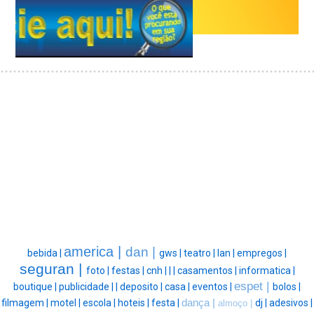
america |
dan |
bebida |
gws |
teatro |
lan |
empregos |
seguran |
foto |
festas |
cnh |
|
|
casamentos |
informatica |
espet |
boutique |
publicidade |
|
deposito |
casa |
eventos |
bolos |
filmagem |
motel |
escola |
hoteis |
festa |
dança |
dj |
adesivos |
almoço |