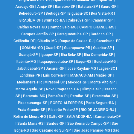
Aracaju-SE
|
Arujá-SP
|
Barretos-SP
|
Batatais-SP
|
Bauru-SP
|
Bebedouro-SP
|
Bertioga-SP
|
Biguaçu-SC
|
Boa Vista-RR
|
BRASÍLIA-DF
|
Brumado-BA
|
Cabreúva-SP
|
Cajamar-SP
|
Caldas Novas-GO
|
Campo Belo-MG
|
CAMPO GRANDE-MS
|
Campos Jordão-SP
|
Caraguatatuba-SP
|
Cardoso-SP
|
Ceilândia-DF
|
Cláudio-MG
|
Duque de Caxias-RJ
|
Garanhuns-PE
|
GOIÂNIA-GO
|
Guará-DF
|
Guarapuava-PR
|
Guariba-SP
|
Guarujá-SP
|
Iguapé-SP
|
Ilha Bela-SP
|
Ilha Comprida-SP
|
Itabirito-MG
|
Itaquaquecetuba-SP
|
Itaqui-RS
|
Ituiutaba-MG
|
Jaboticabal-SP
|
Jacareí-SP
|
José Raydan-MG
|
Lages-SC
|
Londrina-PR
|
Luís Correia-PI
|
MANAUS-AM
|
Matão-SP
|
Medianeira-PR
|
Mirassol-SP
|
Mococa-SP
|
Monte Alto-SP
|
Morro Agudo-SP
|
Novo Progresso-PA
|
Olímpia-SP
|
Osasco-
SP
|
Paracatu-MG
|
Parnaíba-PI
|
Peruíbe-SP
|
Piracicaba-SP
|
Pirassununga-SP
|
PORTO ALEGRE-RS
|
Porto Seguro-BA
|
Praia Grande-SP
|
Ribeirão Preto-SP
|
RIO DE JANEIRO-RJ
|
Rolim de Moura-RO
|
Salto-SP
|
SALVADOR-BA
|
Samambaia-DF
|
Santa Maria-RS
|
Santos-SP
|
São Bernardo Campo-SP
|
São
Borja-RS
|
São Caetano do Sul-SP
|
São João Paraíso-MG
|
São