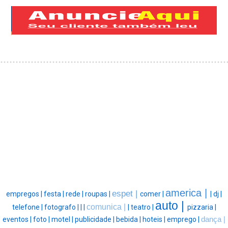
america |
espet |
empregos |
festa |
rede |
roupas |
comer |
|
dj |
auto |
comunica |
telefone |
fotografo |
|
|
|
teatro |
pizzaria |
eventos |
foto |
motel |
publicidade |
bebida |
hoteis |
emprego |
dança |