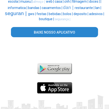
escola |
museu |
web |
casa |
cnh |
filmagem |
doces |
|
almoço |
dan |
informatica |
bandas |
casamentos |
restaurante |
lan |
seguran |
gws |
festas |
bebidas |
bolos |
deposito |
adesivos |
boutique |
segurança |
BAIXE NOSSO APLICATIVO