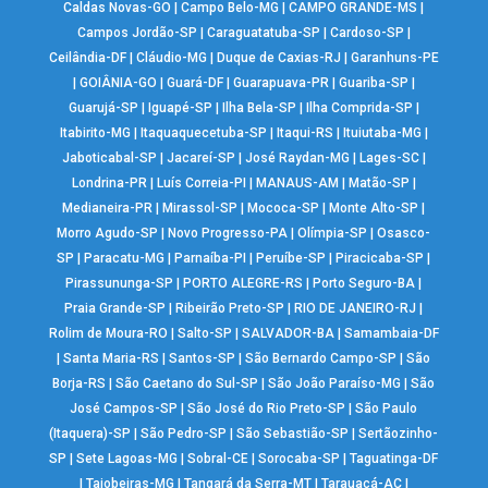
Caldas Novas-GO
|
Campo Belo-MG
|
CAMPO GRANDE-MS
|
Campos Jordão-SP
|
Caraguatatuba-SP
|
Cardoso-SP
|
Ceilândia-DF
|
Cláudio-MG
|
Duque de Caxias-RJ
|
Garanhuns-PE
|
GOIÂNIA-GO
|
Guará-DF
|
Guarapuava-PR
|
Guariba-SP
|
Guarujá-SP
|
Iguapé-SP
|
Ilha Bela-SP
|
Ilha Comprida-SP
|
Itabirito-MG
|
Itaquaquecetuba-SP
|
Itaqui-RS
|
Ituiutaba-MG
|
Jaboticabal-SP
|
Jacareí-SP
|
José Raydan-MG
|
Lages-SC
|
Londrina-PR
|
Luís Correia-PI
|
MANAUS-AM
|
Matão-SP
|
Medianeira-PR
|
Mirassol-SP
|
Mococa-SP
|
Monte Alto-SP
|
Morro Agudo-SP
|
Novo Progresso-PA
|
Olímpia-SP
|
Osasco-
SP
|
Paracatu-MG
|
Parnaíba-PI
|
Peruíbe-SP
|
Piracicaba-SP
|
Pirassununga-SP
|
PORTO ALEGRE-RS
|
Porto Seguro-BA
|
Praia Grande-SP
|
Ribeirão Preto-SP
|
RIO DE JANEIRO-RJ
|
Rolim de Moura-RO
|
Salto-SP
|
SALVADOR-BA
|
Samambaia-DF
|
Santa Maria-RS
|
Santos-SP
|
São Bernardo Campo-SP
|
São
Borja-RS
|
São Caetano do Sul-SP
|
São João Paraíso-MG
|
São
José Campos-SP
|
São José do Rio Preto-SP
|
São Paulo
(Itaquera)-SP
|
São Pedro-SP
|
São Sebastião-SP
|
Sertãozinho-
SP
|
Sete Lagoas-MG
|
Sobral-CE
|
Sorocaba-SP
|
Taguatinga-DF
|
Taiobeiras-MG
|
Tangará da Serra-MT
|
Tarauacá-AC
|