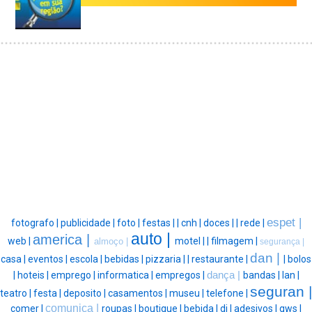
espet |
fotografo |
publicidade |
foto |
festas |
|
cnh |
doces |
|
rede |
auto |
america |
web |
motel |
|
filmagem |
almoço |
segurança |
dan |
casa |
eventos |
escola |
bebidas |
pizzaria |
|
restaurante |
|
bolos
|
hoteis |
emprego |
informatica |
empregos |
dança |
bandas |
lan |
seguran |
teatro |
festa |
deposito |
casamentos |
museu |
telefone |
comunica |
comer |
roupas |
boutique |
bebida |
dj |
adesivos |
gws |