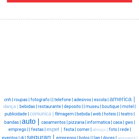
america |
cnh |
roupas |
fotografo |
|
telefone |
adesivos |
escola |
dança |
bebidas |
restaurante |
deposito |
|
museu |
boutique |
motel |
comunica |
publicidade |
filmagem |
bebida |
web |
hoteis |
|
teatro |
auto |
bandas |
casamentos |
pizzaria |
informatica |
casa |
gws |
espet |
emprego |
|
festas |
festa |
comer |
foto |
rede |
almoço |
seguran |
eventos |
dj |
empregos |
bolos |
|
lan |
doces |
segurança |