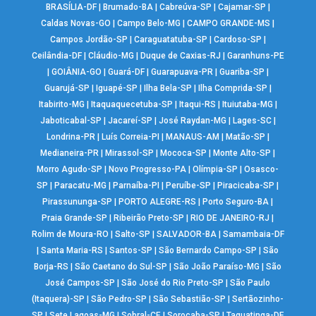
BRASÍLIA-DF
|
Brumado-BA
|
Cabreúva-SP
|
Cajamar-SP
|
Caldas Novas-GO
|
Campo Belo-MG
|
CAMPO GRANDE-MS
|
Campos Jordão-SP
|
Caraguatatuba-SP
|
Cardoso-SP
|
Ceilândia-DF
|
Cláudio-MG
|
Duque de Caxias-RJ
|
Garanhuns-PE
|
GOIÂNIA-GO
|
Guará-DF
|
Guarapuava-PR
|
Guariba-SP
|
Guarujá-SP
|
Iguapé-SP
|
Ilha Bela-SP
|
Ilha Comprida-SP
|
Itabirito-MG
|
Itaquaquecetuba-SP
|
Itaqui-RS
|
Ituiutaba-MG
|
Jaboticabal-SP
|
Jacareí-SP
|
José Raydan-MG
|
Lages-SC
|
Londrina-PR
|
Luís Correia-PI
|
MANAUS-AM
|
Matão-SP
|
Medianeira-PR
|
Mirassol-SP
|
Mococa-SP
|
Monte Alto-SP
|
Morro Agudo-SP
|
Novo Progresso-PA
|
Olímpia-SP
|
Osasco-
SP
|
Paracatu-MG
|
Parnaíba-PI
|
Peruíbe-SP
|
Piracicaba-SP
|
Pirassununga-SP
|
PORTO ALEGRE-RS
|
Porto Seguro-BA
|
Praia Grande-SP
|
Ribeirão Preto-SP
|
RIO DE JANEIRO-RJ
|
Rolim de Moura-RO
|
Salto-SP
|
SALVADOR-BA
|
Samambaia-DF
|
Santa Maria-RS
|
Santos-SP
|
São Bernardo Campo-SP
|
São
Borja-RS
|
São Caetano do Sul-SP
|
São João Paraíso-MG
|
São
José Campos-SP
|
São José do Rio Preto-SP
|
São Paulo
(Itaquera)-SP
|
São Pedro-SP
|
São Sebastião-SP
|
Sertãozinho-
SP
|
Sete Lagoas-MG
|
Sobral-CE
|
Sorocaba-SP
|
Taguatinga-DF