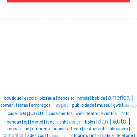
america |
boutique |
escola |
pizzaria |
deposito |
hoteis |
bebida |
espet |
comer |
festas |
empregos |
|
publicidade |
museu |
gws |
almoço
seguran |
casa |
casamentos |
web |
teatro |
eventos |
|
foto |
|
auto |
dan |
bandas |
dj |
|
motel |
rede |
|
cnh |
dança |
bolos |
roupas |
lan |
emprego |
bebidas |
festa |
restaurante |
filmagem |
comunica |
adesivos |
|
fotografo |
informatica |
telefone |
segurança |