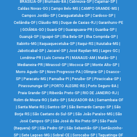
BRASÍLIA-DF
|
Brumado-BA
|
Cabreúva-SP
|
Cajamar-SP
|
Caldas Novas-GO
|
Campo Belo-MG
|
CAMPO GRANDE-MS
|
Campos Jordão-SP
|
Caraguatatuba-SP
|
Cardoso-SP
|
Ceilândia-DF
|
Cláudio-MG
|
Duque de Caxias-RJ
|
Garanhuns-PE
|
GOIÂNIA-GO
|
Guará-DF
|
Guarapuava-PR
|
Guariba-SP
|
Guarujá-SP
|
Iguapé-SP
|
Ilha Bela-SP
|
Ilha Comprida-SP
|
Itabirito-MG
|
Itaquaquecetuba-SP
|
Itaqui-RS
|
Ituiutaba-MG
|
Jaboticabal-SP
|
Jacareí-SP
|
José Raydan-MG
|
Lages-SC
|
Londrina-PR
|
Luís Correia-PI
|
MANAUS-AM
|
Matão-SP
|
Medianeira-PR
|
Mirassol-SP
|
Mococa-SP
|
Monte Alto-SP
|
Morro Agudo-SP
|
Novo Progresso-PA
|
Olímpia-SP
|
Osasco-
SP
|
Paracatu-MG
|
Parnaíba-PI
|
Peruíbe-SP
|
Piracicaba-SP
|
Pirassununga-SP
|
PORTO ALEGRE-RS
|
Porto Seguro-BA
|
Praia Grande-SP
|
Ribeirão Preto-SP
|
RIO DE JANEIRO-RJ
|
Rolim de Moura-RO
|
Salto-SP
|
SALVADOR-BA
|
Samambaia-DF
|
Santa Maria-RS
|
Santos-SP
|
São Bernardo Campo-SP
|
São
Borja-RS
|
São Caetano do Sul-SP
|
São João Paraíso-MG
|
São
José Campos-SP
|
São José do Rio Preto-SP
|
São Paulo
(Itaquera)-SP
|
São Pedro-SP
|
São Sebastião-SP
|
Sertãozinho-
SP
|
Sete Lagoas-MG
|
Sobral-CE
|
Sorocaba-SP
|
Taguatinga-DF