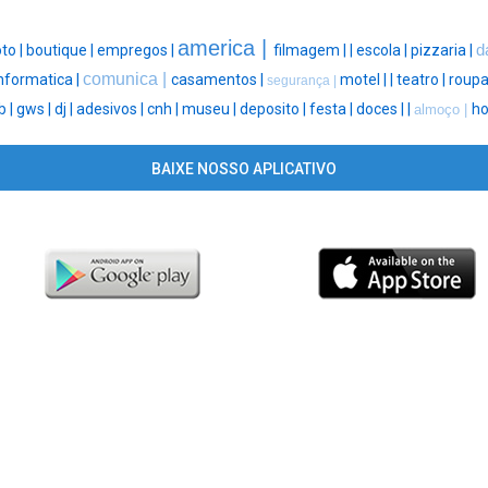
america |
to |
boutique |
empregos |
filmagem |
|
escola |
pizzaria |
d
comunica |
nformatica |
casamentos |
motel |
|
teatro |
roupa
segurança |
b |
gws |
dj |
adesivos |
cnh |
museu |
deposito |
festa |
doces |
|
ho
almoço |
BAIXE NOSSO APLICATIVO