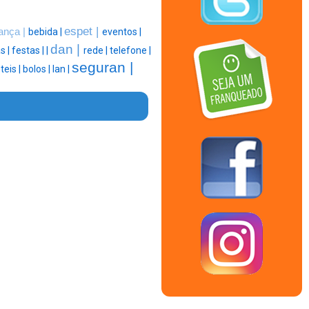
espet |
ança |
bebida |
eventos |
dan |
s |
festas |
|
rede |
telefone |
seguran |
teis |
bolos |
lan |