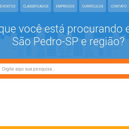
EVENTOS
CLASSIFICADOS
EMPREGOS
CURRÍCULOS
CONTATO
que você está procurando
São Pedro-SP e região?