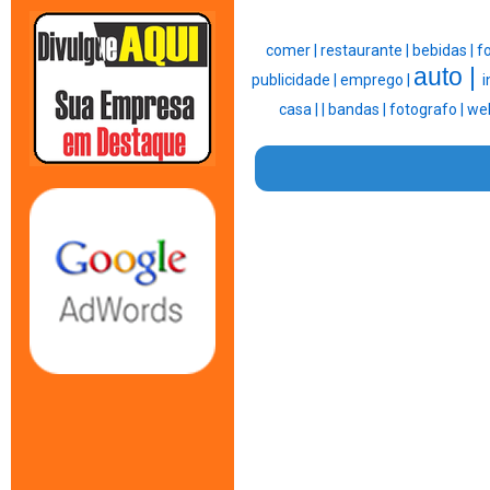
comer |
restaurante |
bebidas |
fo
auto |
publicidade |
emprego |
i
casa |
|
bandas |
fotografo |
we