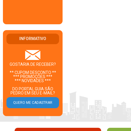
INFORMATIVO
GOSTARIA DE RECEBER?
** CUPOM DESCONTO **
*** PROMOÇÕES ***
*** NOVIDADES ***
DO PORTAL GUIA SÃO
PEDRO EM SEU E-MAIL?