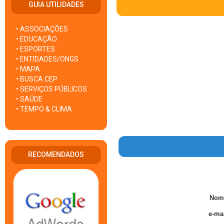
GUIA UTILIDADES
• ASSOCIAÇÕES
• EDUCAÇÃO
• ESPORTES
• ENTIDADES/ONGS
• MAPA
• BUSCA CEP
• SERVIÇOS PÚBLICOS
• SAÚDE
• TEMPO & CLIMA
RECOMENDADOS
Nom
e-mai