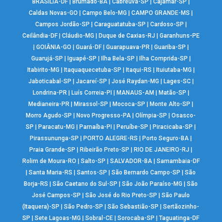
BRASÍLIA-DF
|
Brumado-BA
|
Cabreúva-SP
|
Cajamar-SP
|
Caldas Novas-GO
|
Campo Belo-MG
|
CAMPO GRANDE-MS
|
Campos Jordão-SP
|
Caraguatatuba-SP
|
Cardoso-SP
|
Ceilândia-DF
|
Cláudio-MG
|
Duque de Caxias-RJ
|
Garanhuns-PE
|
GOIÂNIA-GO
|
Guará-DF
|
Guarapuava-PR
|
Guariba-SP
|
Guarujá-SP
|
Iguapé-SP
|
Ilha Bela-SP
|
Ilha Comprida-SP
|
Itabirito-MG
|
Itaquaquecetuba-SP
|
Itaqui-RS
|
Ituiutaba-MG
|
Jaboticabal-SP
|
Jacareí-SP
|
José Raydan-MG
|
Lages-SC
|
Londrina-PR
|
Luís Correia-PI
|
MANAUS-AM
|
Matão-SP
|
Medianeira-PR
|
Mirassol-SP
|
Mococa-SP
|
Monte Alto-SP
|
Morro Agudo-SP
|
Novo Progresso-PA
|
Olímpia-SP
|
Osasco-
SP
|
Paracatu-MG
|
Parnaíba-PI
|
Peruíbe-SP
|
Piracicaba-SP
|
Pirassununga-SP
|
PORTO ALEGRE-RS
|
Porto Seguro-BA
|
Praia Grande-SP
|
Ribeirão Preto-SP
|
RIO DE JANEIRO-RJ
|
Rolim de Moura-RO
|
Salto-SP
|
SALVADOR-BA
|
Samambaia-DF
|
Santa Maria-RS
|
Santos-SP
|
São Bernardo Campo-SP
|
São
Borja-RS
|
São Caetano do Sul-SP
|
São João Paraíso-MG
|
São
José Campos-SP
|
São José do Rio Preto-SP
|
São Paulo
(Itaquera)-SP
|
São Pedro-SP
|
São Sebastião-SP
|
Sertãozinho-
SP
|
Sete Lagoas-MG
|
Sobral-CE
|
Sorocaba-SP
|
Taguatinga-DF