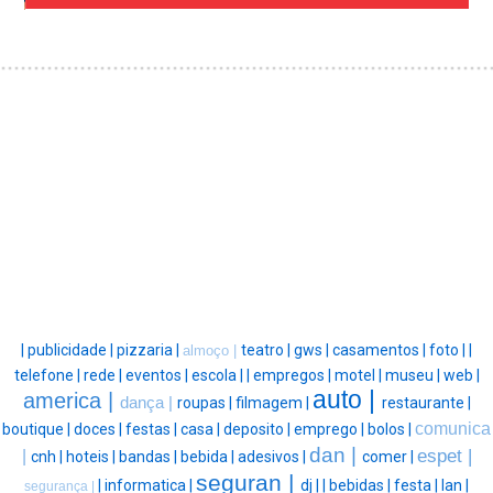
|
publicidade |
pizzaria |
teatro |
gws |
casamentos |
foto |
|
almoço |
telefone |
rede |
eventos |
escola |
|
empregos |
motel |
museu |
web |
auto |
america |
dança |
roupas |
filmagem |
restaurante |
comunica
boutique |
doces |
festas |
casa |
deposito |
emprego |
bolos |
dan |
espet |
|
cnh |
hoteis |
bandas |
bebida |
adesivos |
comer |
seguran |
|
informatica |
dj |
|
bebidas |
festa |
lan |
segurança |