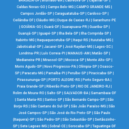
BRASÍLIA-DF
|
Brumado-BA
|
Cabreúva-SP
|
Cajamar-SP
|
Caldas Novas-GO
|
Campo Belo-MG
|
CAMPO GRANDE-MS
|
Campos Jordão-SP
|
Caraguatatuba-SP
|
Cardoso-SP
|
Ceilândia-DF
|
Cláudio-MG
|
Duque de Caxias-RJ
|
Garanhuns-PE
|
GOIÂNIA-GO
|
Guará-DF
|
Guarapuava-PR
|
Guariba-SP
|
Guarujá-SP
|
Iguapé-SP
|
Ilha Bela-SP
|
Ilha Comprida-SP
|
Itabirito-MG
|
Itaquaquecetuba-SP
|
Itaqui-RS
|
Ituiutaba-MG
|
Jaboticabal-SP
|
Jacareí-SP
|
José Raydan-MG
|
Lages-SC
|
Londrina-PR
|
Luís Correia-PI
|
MANAUS-AM
|
Matão-SP
|
Medianeira-PR
|
Mirassol-SP
|
Mococa-SP
|
Monte Alto-SP
|
Morro Agudo-SP
|
Novo Progresso-PA
|
Olímpia-SP
|
Osasco-
SP
|
Paracatu-MG
|
Parnaíba-PI
|
Peruíbe-SP
|
Piracicaba-SP
|
Pirassununga-SP
|
PORTO ALEGRE-RS
|
Porto Seguro-BA
|
Praia Grande-SP
|
Ribeirão Preto-SP
|
RIO DE JANEIRO-RJ
|
Rolim de Moura-RO
|
Salto-SP
|
SALVADOR-BA
|
Samambaia-DF
|
Santa Maria-RS
|
Santos-SP
|
São Bernardo Campo-SP
|
São
Borja-RS
|
São Caetano do Sul-SP
|
São João Paraíso-MG
|
São
José Campos-SP
|
São José do Rio Preto-SP
|
São Paulo
(Itaquera)-SP
|
São Pedro-SP
|
São Sebastião-SP
|
Sertãozinho-
SP
|
Sete Lagoas-MG
|
Sobral-CE
|
Sorocaba-SP
|
Taguatinga-DF