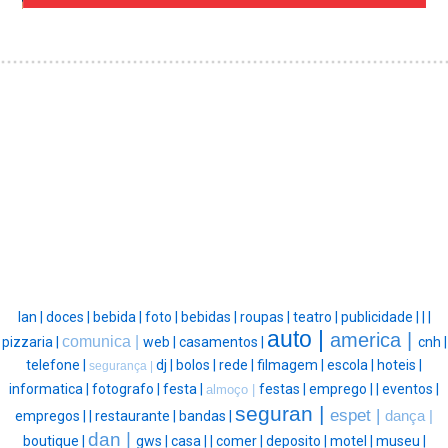
lan |
doces |
bebida |
foto |
bebidas |
roupas |
teatro |
publicidade |
|
|
auto |
america |
comunica |
pizzaria |
web |
casamentos |
cnh |
telefone |
dj |
bolos |
rede |
filmagem |
escola |
hoteis |
segurança |
informatica |
fotografo |
festa |
festas |
emprego |
|
eventos |
almoço |
seguran |
espet |
empregos |
|
restaurante |
bandas |
dança |
dan |
boutique |
gws |
casa |
|
comer |
deposito |
motel |
museu |