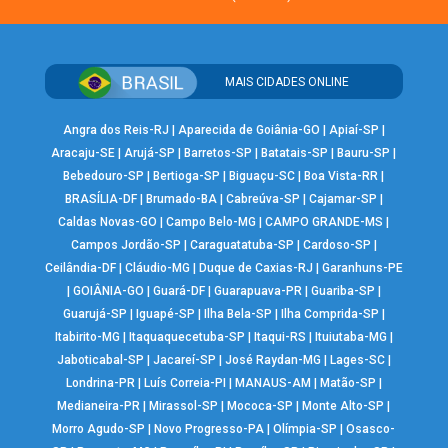
MAIS CIDADES ONLINE
Angra dos Reis-RJ
|
Aparecida de Goiânia-GO
|
Apiaí-SP
|
Aracaju-SE
|
Arujá-SP
|
Barretos-SP
|
Batatais-SP
|
Bauru-SP
|
Bebedouro-SP
|
Bertioga-SP
|
Biguaçu-SC
|
Boa Vista-RR
|
BRASÍLIA-DF
|
Brumado-BA
|
Cabreúva-SP
|
Cajamar-SP
|
Caldas Novas-GO
|
Campo Belo-MG
|
CAMPO GRANDE-MS
|
Campos Jordão-SP
|
Caraguatatuba-SP
|
Cardoso-SP
|
Ceilândia-DF
|
Cláudio-MG
|
Duque de Caxias-RJ
|
Garanhuns-PE
|
GOIÂNIA-GO
|
Guará-DF
|
Guarapuava-PR
|
Guariba-SP
|
Guarujá-SP
|
Iguapé-SP
|
Ilha Bela-SP
|
Ilha Comprida-SP
|
Itabirito-MG
|
Itaquaquecetuba-SP
|
Itaqui-RS
|
Ituiutaba-MG
|
Jaboticabal-SP
|
Jacareí-SP
|
José Raydan-MG
|
Lages-SC
|
Londrina-PR
|
Luís Correia-PI
|
MANAUS-AM
|
Matão-SP
|
Medianeira-PR
|
Mirassol-SP
|
Mococa-SP
|
Monte Alto-SP
|
Morro Agudo-SP
|
Novo Progresso-PA
|
Olímpia-SP
|
Osasco-