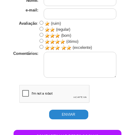
Nome:
e-mail:
Avaliação
:
(ruim)
(regular)
(bom)
(ótimo)
(excelente)
Comentários: