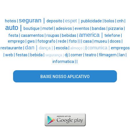
seguran |
espet |
hoteis |
deposito |
publicidade |
bolos |
cnh |
auto |
boutique |
motel |
adesivos |
eventos |
bandas |
pizzaria |
america |
festa |
casamentos |
roupas |
bebidas |
telefone |
emprego |
gws |
fotografo |
rede |
foto |
|
|
casa |
museu |
doces |
dan |
comunica |
restaurante |
dança |
|
escola |
|
empregos
almoço |
|
web |
festas |
bebida |
dj |
comer |
teatro |
filmagem |
lan |
segurança |
informatica |
|
BAIXE NOSSO APLICATIVO