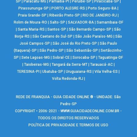
SP
|
Paracatu-MG
|
Parnaíba-PI
|
Peruíbe-SP
|
Piracicaba-SP
|
Pirassununga-SP
|
PORTO ALEGRE-RS
|
Porto Seguro-BA
|
Praia Grande-SP
|
Ribeirão Preto-SP
|
RIO DE JANEIRO-RJ
|
Rolim de Moura-RO
|
Salto-SP
|
SALVADOR-BA
|
Samambaia-DF
|
Santa Maria-RS
|
Santos-SP
|
São Bernardo Campo-SP
|
São
Borja-RS
|
São Caetano do Sul-SP
|
São João Paraíso-MG
|
São
José Campos-SP
|
São José do Rio Preto-SP
|
São Paulo
(Itaquera)-SP
|
São Pedro-SP
|
São Sebastião-SP
|
Sertãozinho-
SP
|
Sete Lagoas-MG
|
Sobral-CE
|
Sorocaba-SP
|
Taguatinga-DF
|
Taiobeiras-MG
|
Tangará da Serra-MT
|
Tarauacá-AC
|
TERESINA-PI
|
Ubatuba-SP
|
Uruguaiana-RS
|
Vila Velha-ES
|
Volta Redonda-RJ
|
REDE DE FRANQUIA - GUIA CIDADE ONLINE ® - UNIDADE: São
Pedro-SP
COPYRIGHT • 2006-2021 -
WWW.GUIACIDADEONLINE.COM.BR
-
TODOS OS DIREITOS RESERVADOS
POLÍTICA DE PRIVACIDADE E TERMOS DE USO