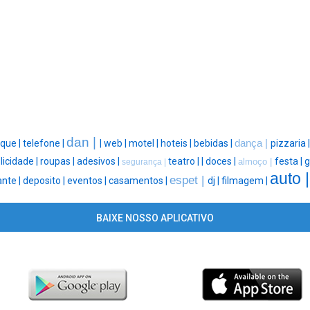
dan |
que |
telefone |
|
web |
motel |
hoteis |
bebidas |
dança |
pizzaria 
licidade |
roupas |
adesivos |
teatro |
|
doces |
festa |
g
almoço |
segurança |
auto 
espet |
ante |
deposito |
eventos |
casamentos |
dj |
filmagem |
BAIXE NOSSO APLICATIVO