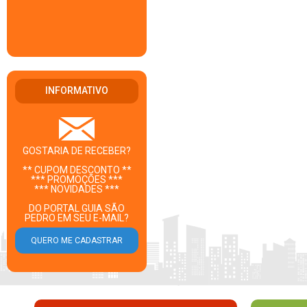
INFORMATIVO
GOSTARIA DE RECEBER?
** CUPOM DESCONTO **
*** PROMOÇÕES ***
*** NOVIDADES ***
DO PORTAL GUIA SÃO
PEDRO EM SEU E-MAIL?