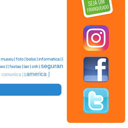
|
museu |
foto |
bolos |
informatica |
|
seguran
ws |
|
festas |
lan |
cnh |
|
america |
comunica |
|