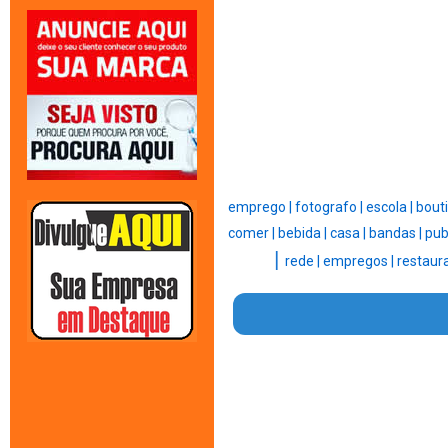
emprego |
fotografo |
escola |
bouti
comer |
bebida |
casa |
bandas |
pub
|
rede |
empregos |
restaur