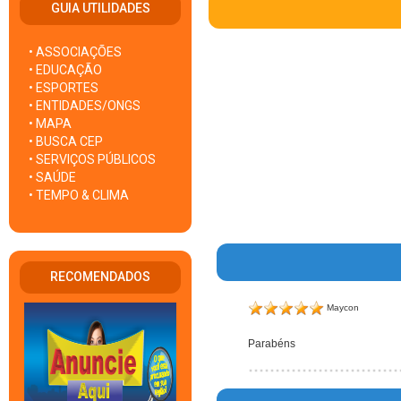
GUIA UTILIDADES
• ASSOCIAÇÕES
• EDUCAÇÃO
• ESPORTES
• ENTIDADES/ONGS
• MAPA
• BUSCA CEP
• SERVIÇOS PÚBLICOS
• SAÚDE
• TEMPO & CLIMA
RECOMENDADOS
Maycon
Parabéns