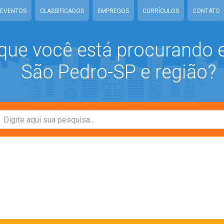
EVENTOS
CLASSIFICADOS
EMPREGOS
CURRÍCULOS
CONTATO
que você está procurando
São Pedro-SP e região?