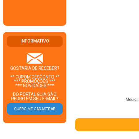
INFORMATIVO
GOSTARIA DE RECEBER?
** CUPOM DESCONTO **
*** PROMOÇÕES ***
*** NOVIDADES ***
DO PORTAL GUIA SÃO
PEDRO EM SEU E-MAIL?
Medici