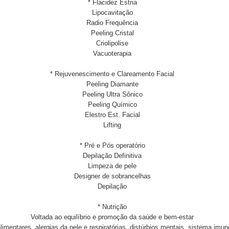
* Flacidez Estria
Lipocavitação
Radio Frequência
Peeling Cristal
Criolipolise
Vacuoterapia
* Rejuvenescimento e Clareamento Facial
Peeling Diamante
Peeling Ultra Sônico
Peeling Químico
Elestro Est. Facial
Lifting
* Pré e Pós operatório
Depilação Definitiva
Limpeza de pele
Designer de sobrancelhas
Depilação
* Nutrição
Voltada ao equilíbrio e promoção da saúde e bem-estar
limentares, alergias da pele e respiratórias, distúrbios mentais, sistema imuno