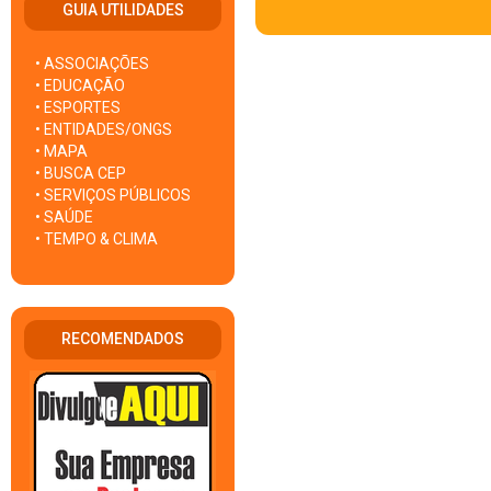
GUIA UTILIDADES
• ASSOCIAÇÕES
• EDUCAÇÃO
• ESPORTES
• ENTIDADES/ONGS
• MAPA
• BUSCA CEP
• SERVIÇOS PÚBLICOS
• SAÚDE
• TEMPO & CLIMA
RECOMENDADOS