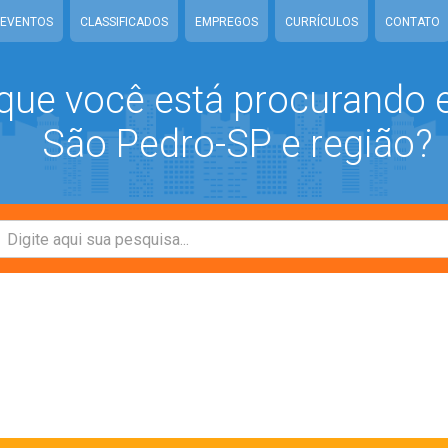
EVENTOS
CLASSIFICADOS
EMPREGOS
CURRÍCULOS
CONTATO
que você está procurando
São Pedro-SP e região?