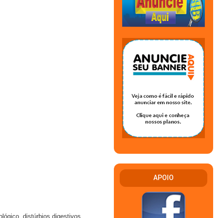
APOIO
lógico, distúrbios digestivos,