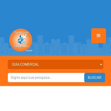
/home/portalguiasaopedro/www/class-mb/Seguranca.Class.php
on line
37