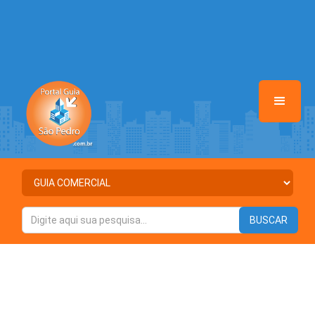
/home/portalguiasaopedro/www/class-mb/Seguranca.Class.php
on line
37