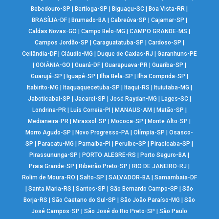
Bebedouro-SP
|
Bertioga-SP
|
Biguaçu-SC
|
Boa Vista-RR
|
BRASÍLIA-DF
|
Brumado-BA
|
Cabreúva-SP
|
Cajamar-SP
|
Caldas Novas-GO
|
Campo Belo-MG
|
CAMPO GRANDE-MS
|
Campos Jordão-SP
|
Caraguatatuba-SP
|
Cardoso-SP
|
Ceilândia-DF
|
Cláudio-MG
|
Duque de Caxias-RJ
|
Garanhuns-PE
|
GOIÂNIA-GO
|
Guará-DF
|
Guarapuava-PR
|
Guariba-SP
|
Guarujá-SP
|
Iguapé-SP
|
Ilha Bela-SP
|
Ilha Comprida-SP
|
Itabirito-MG
|
Itaquaquecetuba-SP
|
Itaqui-RS
|
Ituiutaba-MG
|
Jaboticabal-SP
|
Jacareí-SP
|
José Raydan-MG
|
Lages-SC
|
Londrina-PR
|
Luís Correia-PI
|
MANAUS-AM
|
Matão-SP
|
Medianeira-PR
|
Mirassol-SP
|
Mococa-SP
|
Monte Alto-SP
|
Morro Agudo-SP
|
Novo Progresso-PA
|
Olímpia-SP
|
Osasco-
SP
|
Paracatu-MG
|
Parnaíba-PI
|
Peruíbe-SP
|
Piracicaba-SP
|
Pirassununga-SP
|
PORTO ALEGRE-RS
|
Porto Seguro-BA
|
Praia Grande-SP
|
Ribeirão Preto-SP
|
RIO DE JANEIRO-RJ
|
Rolim de Moura-RO
|
Salto-SP
|
SALVADOR-BA
|
Samambaia-DF
|
Santa Maria-RS
|
Santos-SP
|
São Bernardo Campo-SP
|
São
Borja-RS
|
São Caetano do Sul-SP
|
São João Paraíso-MG
|
São
José Campos-SP
|
São José do Rio Preto-SP
|
São Paulo