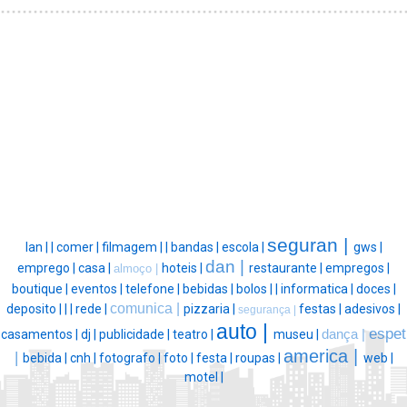
seguran |
lan |
|
comer |
filmagem |
|
bandas |
escola |
gws |
dan |
emprego |
casa |
hoteis |
restaurante |
empregos |
almoço |
boutique |
eventos |
telefone |
bebidas |
bolos |
|
informatica |
doces |
comunica |
deposito |
|
|
rede |
pizzaria |
festas |
adesivos |
segurança |
auto |
espet
casamentos |
dj |
publicidade |
teatro |
museu |
dança |
america |
|
bebida |
cnh |
fotografo |
foto |
festa |
roupas |
web |
motel |