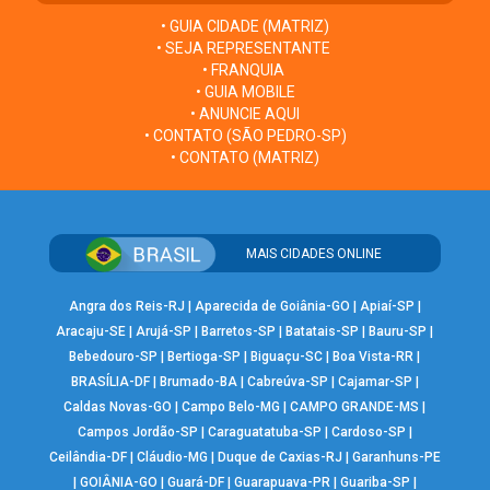
• GUIA CIDADE (MATRIZ)
• SEJA REPRESENTANTE
• FRANQUIA
• GUIA MOBILE
• ANUNCIE AQUI
• CONTATO (SÃO PEDRO-SP)
• CONTATO (MATRIZ)
MAIS CIDADES ONLINE
Angra dos Reis-RJ
|
Aparecida de Goiânia-GO
|
Apiaí-SP
|
Aracaju-SE
|
Arujá-SP
|
Barretos-SP
|
Batatais-SP
|
Bauru-SP
|
Bebedouro-SP
|
Bertioga-SP
|
Biguaçu-SC
|
Boa Vista-RR
|
BRASÍLIA-DF
|
Brumado-BA
|
Cabreúva-SP
|
Cajamar-SP
|
Caldas Novas-GO
|
Campo Belo-MG
|
CAMPO GRANDE-MS
|
Campos Jordão-SP
|
Caraguatatuba-SP
|
Cardoso-SP
|
Ceilândia-DF
|
Cláudio-MG
|
Duque de Caxias-RJ
|
Garanhuns-PE
|
GOIÂNIA-GO
|
Guará-DF
|
Guarapuava-PR
|
Guariba-SP
|