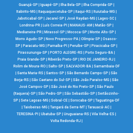
Guarujá-SP
|
Iguapé-SP
|
Ilha Bela-SP
|
Ilha Comprida-SP
|
Itabirito-MG
|
Itaquaquecetuba-SP
|
Itaqui-RS
|
Ituiutaba-MG
|
Jaboticabal-SP
|
Jacareí-SP
|
José Raydan-MG
|
Lages-SC
|
Londrina-PR
|
Luís Correia-PI
|
MANAUS-AM
|
Matão-SP
|
Medianeira-PR
|
Mirassol-SP
|
Mococa-SP
|
Monte Alto-SP
|
Morro Agudo-SP
|
Novo Progresso-PA
|
Olímpia-SP
|
Osasco-
SP
|
Paracatu-MG
|
Parnaíba-PI
|
Peruíbe-SP
|
Piracicaba-SP
|
Pirassununga-SP
|
PORTO ALEGRE-RS
|
Porto Seguro-BA
|
Praia Grande-SP
|
Ribeirão Preto-SP
|
RIO DE JANEIRO-RJ
|
Rolim de Moura-RO
|
Salto-SP
|
SALVADOR-BA
|
Samambaia-DF
|
Santa Maria-RS
|
Santos-SP
|
São Bernardo Campo-SP
|
São
Borja-RS
|
São Caetano do Sul-SP
|
São João Paraíso-MG
|
São
José Campos-SP
|
São José do Rio Preto-SP
|
São Paulo
(Itaquera)-SP
|
São Pedro-SP
|
São Sebastião-SP
|
Sertãozinho-
SP
|
Sete Lagoas-MG
|
Sobral-CE
|
Sorocaba-SP
|
Taguatinga-DF
|
Taiobeiras-MG
|
Tangará da Serra-MT
|
Tarauacá-AC
|
TERESINA-PI
|
Ubatuba-SP
|
Uruguaiana-RS
|
Vila Velha-ES
|
Volta Redonda-RJ
|