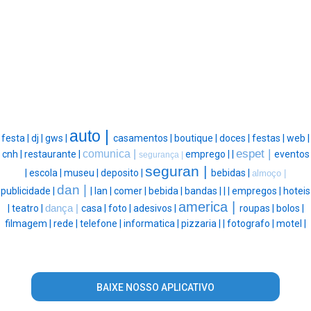
auto |
festa |
dj |
gws |
casamentos |
boutique |
doces |
festas |
web |
espet |
comunica |
cnh |
restaurante |
emprego |
|
eventos
segurança |
seguran |
|
escola |
museu |
deposito |
bebidas |
almoço |
dan |
publicidade |
|
lan |
comer |
bebida |
bandas |
|
|
empregos |
hoteis
america |
|
teatro |
dança |
casa |
foto |
adesivos |
roupas |
bolos |
filmagem |
rede |
telefone |
informatica |
pizzaria |
|
fotografo |
motel |
BAIXE NOSSO APLICATIVO